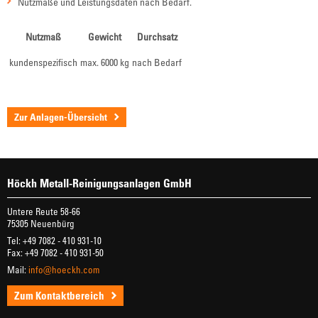
Nutzmaße und Leistungsdaten nach Bedarf.
Nutzmaß
Gewicht
Durchsatz
kundenspezifisch
max. 6000 kg
nach Bedarf
Zur Anlagen-Übersicht
Höckh Metall-Reinigungsanlagen GmbH
Untere Reute 58-66
75305 Neuenbürg
Tel: +49 7082 - 410 931-10
Fax: +49 7082 - 410 931-50
Mail:
info@hoeckh.com
Zum Kontaktbereich